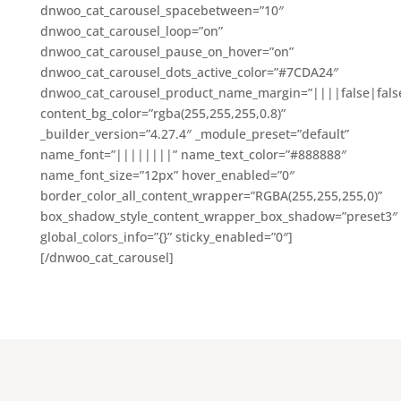
dnwoo_cat_carousel_spacebetween=”10″
dnwoo_cat_carousel_loop=”on”
dnwoo_cat_carousel_pause_on_hover=”on”
dnwoo_cat_carousel_dots_active_color=”#7CDA24″
dnwoo_cat_carousel_product_name_margin=”||||false|fals
content_bg_color=”rgba(255,255,255,0.8)”
_builder_version=”4.27.4″ _module_preset=”default”
name_font=”||||||||” name_text_color=”#888888″
name_font_size=”12px” hover_enabled=”0″
border_color_all_content_wrapper=”RGBA(255,255,255,0)”
box_shadow_style_content_wrapper_box_shadow=”preset3″
global_colors_info=”{}” sticky_enabled=”0″]
[/dnwoo_cat_carousel]