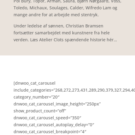
Pol Bury, Topor, Arman, Saura, Bjørn Nørgaard, Voss,
Toledo, Michaux, Soulages, Calder, Wifredo Lam og
mange andre for at arbejde med stentryk.
Under ledelse af sønnen, Christian Bramsen
fortsætter samarbejdet med kunstnere fra hele
verden. Læs Atelier Clots spændende historie hér…
[dnwoo_cat_carousel
include_categories=”268,272,273,431,289,290,379,327,294,4
category_number=”20″
dnwoo_cat_carousel_image_height=”250px”
show_product_count=”off”
dnwoo_cat_carousel_speed=”350″
dnwoo_cat_carousel_autoplay_delay=”0″
dnwoo_cat_carousel_breakpoint=”4″