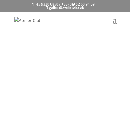
+45 9320 6850 / +33 (0)9 52 60 91 59
galleri@atelierclot.dk
Atelier Clot
Litografisk værksted og forlag
SIDEN 1896
LITOGRAFIER TIL SALG