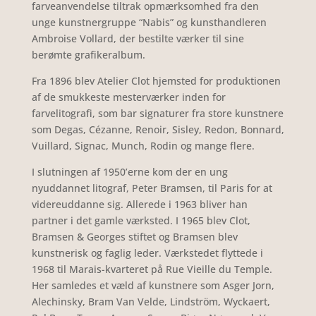
farveanvendelse tiltrak opmærksomhed fra den
unge kunstnergruppe “Nabis” og kunsthandleren
Ambroise Vollard, der bestilte værker til sine
berømte grafikeralbum.
Fra 1896 blev Atelier Clot hjemsted for produktionen
af de smukkeste mesterværker inden for
farvelitografi, som bar signaturer fra store kunstnere
som Degas, Cézanne, Renoir, Sisley, Redon, Bonnard,
Vuillard, Signac, Munch, Rodin og mange flere.
I slutningen af 1950’erne kom der en ung
nyuddannet litograf, Peter Bramsen, til Paris for at
videre­­uddanne sig. Allerede i 1963 bliver han
partner i det gamle værksted. I 1965 blev Clot,
Bramsen & Georges stiftet og Bramsen blev
kunstnerisk og faglig leder. Værkstedet flyttede i
1968 til Marais-kvarteret på Rue Vieille du Temple.
Her samledes et væld af kunstnere som Asger Jorn,
Alechinsky, Bram Van Velde, Lindström, Wyckaert,