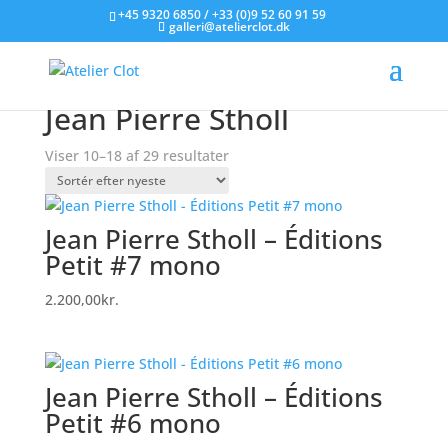
+45 9320 6850 / +33 (0)9 52 60 91 59
galleri@atelierclot.dk
Forside
/
Litografier til salg
/
Varer tagged “Jean
Pierre Stholl”
/ Side 2
Jean Pierre Stholl
Sorteret
Viser 10–18 af 29 resultater
efter
seneste
Jean Pierre Stholl – Éditions
Petit #7 mono
2.200,00
kr.
Jean Pierre Stholl – Éditions
Petit #6 mono