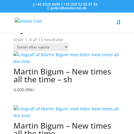
+45 9320 6850 / +33 (0)9 52 60 91 59
galleri@atelierclot.dk
Forside
/
Litografier til salg
/ Nyheder
Nyheder
Sorteret
Viser 1–9 af 13 resultater
efter
seneste
Martin Bigum – New times
all the time – sh
4.000,00
kr.
Martin Bigum – New times
all the time