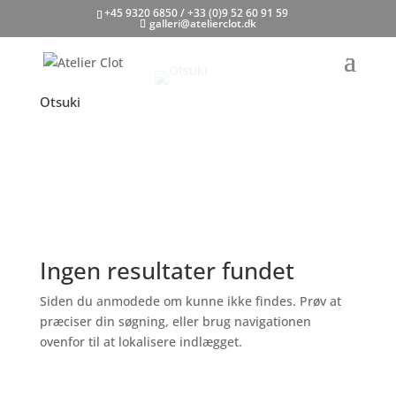
+45 9320 6850 / +33 (0)9 52 60 91 59
galleri@atelierclot.dk
Otsuki
Ingen resultater fundet
Siden du anmodede om kunne ikke findes. Prøv at
præciser din søgning, eller brug navigationen
ovenfor til at lokalisere indlægget.